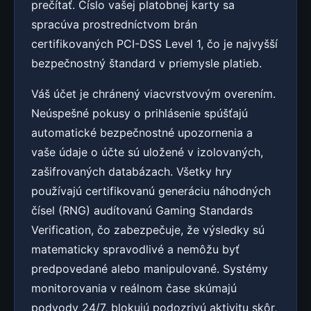
prečítať. Číslo vašej platobnej karty sa
spracúva prostredníctvom brán
certifikovaných PCI-DSS Level 1, čo je najvyšší
bezpečnostný štandard v priemysle platieb.
Váš účet je chránený viacvrstvovým overením.
Neúspešné pokusy o prihlásenie spúšťajú
automatické bezpečnostné upozornenia a
vaše údaje o účte sú uložené v izolovaných,
zašifrovaných databázach. Všetky hry
používajú certifikovanú generáciu náhodných
čísel (RNG) audítovanú Gaming Standards
Verification, čo zabezpečuje, že výsledky sú
matematicky spravodlivé a nemôžu byť
predpovedané alebo manipulované. Systémy
monitorovania v reálnom čase skúmajú
podvody 24/7, blokujú podozrivú aktivitu skôr,