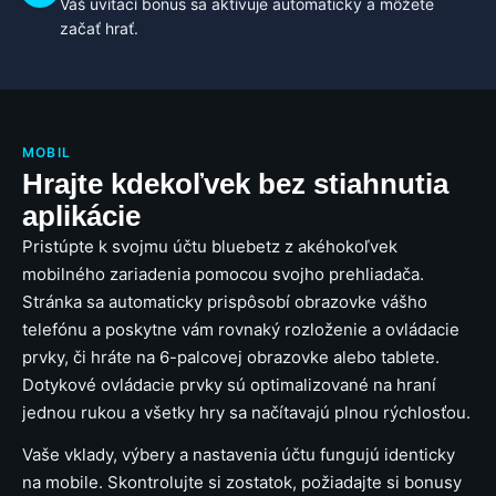
Váš uvítací bonus sa aktívuje automaticky a môžete
začať hrať.
MOBIL
Hrajte kdekoľvek bez stiahnutia
aplikácie
Pristúpte k svojmu účtu bluebetz z akéhokoľvek
mobilného zariadenia pomocou svojho prehliadača.
Stránka sa automaticky prispôsobí obrazovke vášho
telefónu a poskytne vám rovnaký rozloženie a ovládacie
prvky, či hráte na 6-palcovej obrazovke alebo tablete.
Dotykové ovládacie prvky sú optimalizované na hraní
jednou rukou a všetky hry sa načítavajú plnou rýchlosťou.
Vaše vklady, výbery a nastavenia účtu fungujú identicky
na mobile. Skontrolujte si zostatok, požiadajte si bonusy