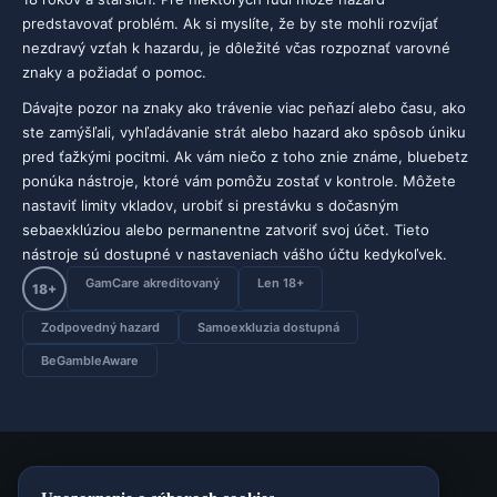
predstavovať problém. Ak si myslíte, že by ste mohli rozvíjať
nezdravý vzťah k hazardu, je dôležité včas rozpoznať varovné
znaky a požiadať o pomoc.
Dávajte pozor na znaky ako trávenie viac peňazí alebo času, ako
ste zamýšľali, vyhľadávanie strát alebo hazard ako spôsob úniku
pred ťažkými pocitmi. Ak vám niečo z toho znie známe, bluebetz
ponúka nástroje, ktoré vám pomôžu zostať v kontrole. Môžete
nastaviť limity vkladov, urobiť si prestávku s dočasným
sebaexklúziou alebo permanentne zatvoriť svoj účet. Tieto
nástroje sú dostupné v nastaveniach vášho účtu kedykoľvek.
GamCare akreditovaný
Len 18+
18+
Zodpovedný hazard
Samoexkluzia dostupná
BeGambleAware
bluebetz casino