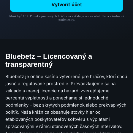
Vytvoriť účet
Musí byť 18+. Ponuka pre nových hráčov sa vzťahuje raz na účet. Platia všeobecné
podmienky.
Bluebetz – Licencovaný a
transparentný
Bluebetz je online kasíno vytvorené pre hráčov, ktorí chcú
jasné a regulované prostredie. Prevádzkujeme sa na
základe uznanej licencie na hazard, zverejňujeme
percentá výplatnosti a ponecháme si jednoduché
podmienky – bez skrytých podmienok alebo prekvapivých
politík. Naša knižnica obsahuje stovky hier od
etablovaných poskytovateľov softvéru s výplatami
spracovanými v rámci stanovených časových intervalov.