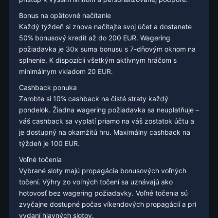
Bonus na opätovné načítanie
Každý týždeň si znova načítajte svoj účet a dostanete
50% bonusový kredit až do 200 EUR. Wagering
požiadavka je 30x suma bonusu s 7-dňovým oknom na
splnenie. K dispozícii všetkým aktívnym hráčom s
minimálnym vkladom 20 EUR.
Cashback ponuka
Zarobte si 10% cashback na čisté straty každý
pondelok. Žiadna wagering požiadavka sa neuplatňuje –
váš cashback sa vyplatí priamo na váš zostatok účtu a
je dostupný na okamžitú hru. Maximálny cashback na
týždeň je 100 EUR.
Voľné točenia
Vybrané sloty majú propagácie bonusových voľných
točení. Výhry zo voľných točení sa uznávajú ako
hotovosť bez wagering požiadavky. Voľné točenia sú
zvyčajne dostupné počas víkendových propagácií a pri
vydaní hlavných slotov.