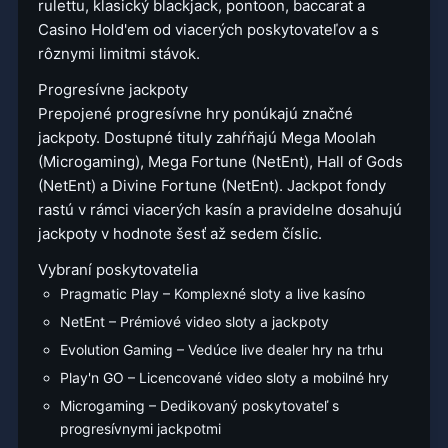
rulettu, klasický blackjack, pontoon, baccarat a
Casino Hold'em od viacerých poskytovateľov a s
rôznymi limitmi stávok.
Progresívne jackpoty
Prepojené progresívne hry ponúkajú značné
jackpoty. Dostupné tituly zahŕňajú Mega Moolah
(Microgaming), Mega Fortune (NetEnt), Hall of Gods
(NetEnt) a Divine Fortune (NetEnt). Jackpot fondy
rastú v rámci viacerých kasín a pravidelne dosahujú
jackpoty v hodnote šesť až sedem číslic.
Vybraní poskytovatelia
Pragmatic Play – Komplexné sloty a live kasíno
NetEnt – Prémiové video sloty a jackpoty
Evolution Gaming – Vedúce live dealer hry na trhu
Play'n GO – Licencované video sloty a mobilné hry
Microgaming – Dedikovaný poskytovateľ s
progresívnymi jackpotmi