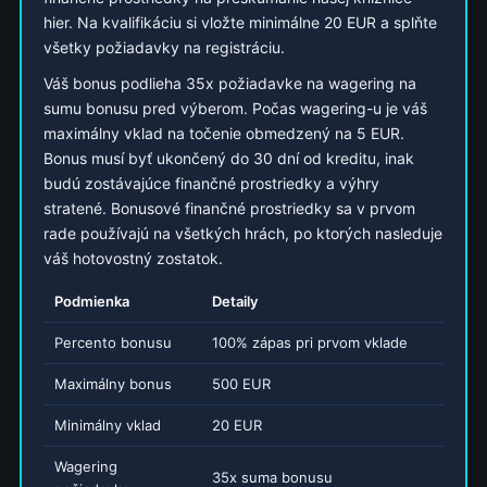
hier. Na kvalifikáciu si vložte minimálne 20 EUR a splňte
všetky požiadavky na registráciu.
Váš bonus podlieha 35x požiadavke na wagering na
sumu bonusu pred výberom. Počas wagering-u je váš
maximálny vklad na točenie obmedzený na 5 EUR.
Bonus musí byť ukončený do 30 dní od kreditu, inak
budú zostávajúce finančné prostriedky a výhry
stratené. Bonusové finančné prostriedky sa v prvom
rade používajú na všetkých hrách, po ktorých nasleduje
váš hotovostný zostatok.
Podmienka
Detaily
Percento bonusu
100% zápas pri prvom vklade
Maximálny bonus
500 EUR
Minimálny vklad
20 EUR
Wagering
35x suma bonusu